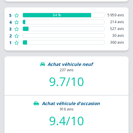
5
84 %
5 959 avis
4
214 avis
3
527 avis
2
30 avis
1
360 avis
Achat véhicule neuf
237 avis
9.7/10
Achat véhicule d'occasion
916 avis
9.4/10