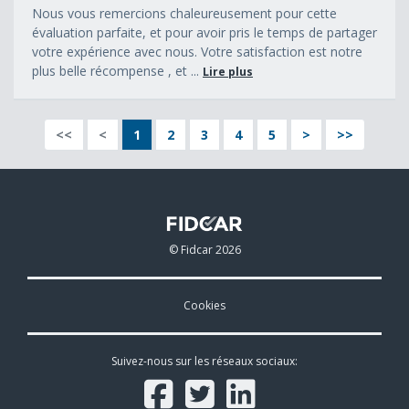
Nous vous remercions chaleureusement pour cette
évaluation parfaite, et pour avoir pris le temps de partager
votre expérience avec nous. Votre satisfaction est notre
plus belle récompense , et ...
Lire plus
<<
<
1
2
3
4
5
>
>>
© Fidcar 2026
Cookies
Suivez-nous sur les réseaux sociaux: