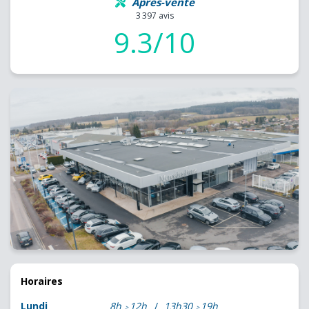
Après-vente
3 397 avis
9.3/10
Horaires
Lundi
8h
12h
13h30
19h