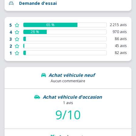
Demande d'essai
5
65 %
2 215 avis
4
28 %
970 avis
3
86 avis
2
45 avis
1
82 avis
Achat véhicule neuf
Aucun commentaire
Achat véhicule d'occasion
1 avis
9/10