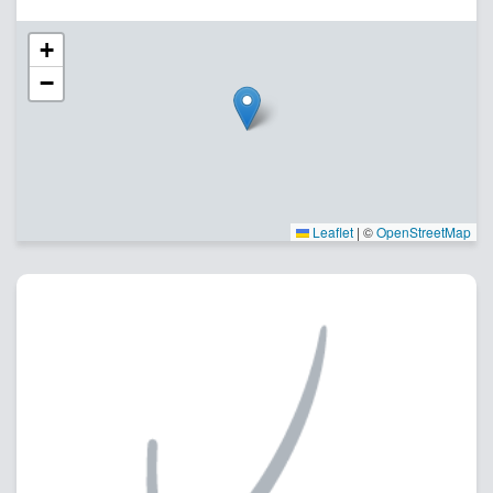
+
−
Leaflet
|
©
OpenStreetMap