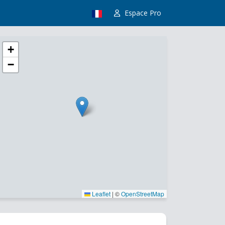
Espace Pro
+
−
Leaflet
|
©
OpenStreetMap