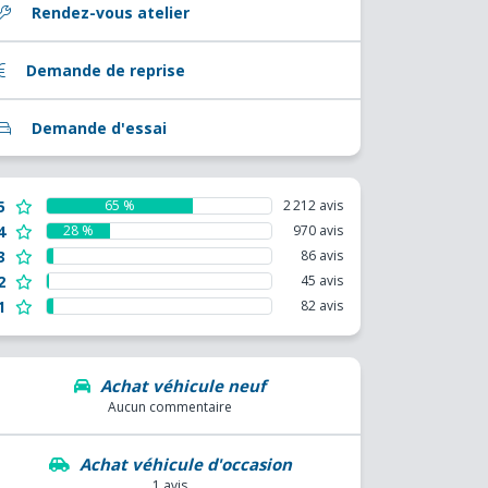
Rendez-vous atelier
Demande de reprise
Demande d'essai
5
65 %
2 212 avis
4
28 %
970 avis
3
86 avis
2
45 avis
1
82 avis
Achat véhicule neuf
Aucun commentaire
Achat véhicule d'occasion
1 avis