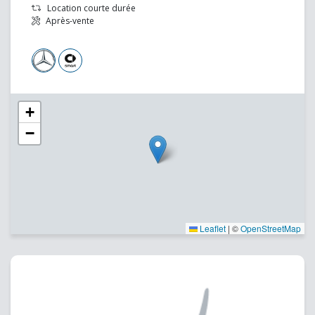
Location courte durée
Après-vente
+
−
Leaflet
|
©
OpenStreetMap