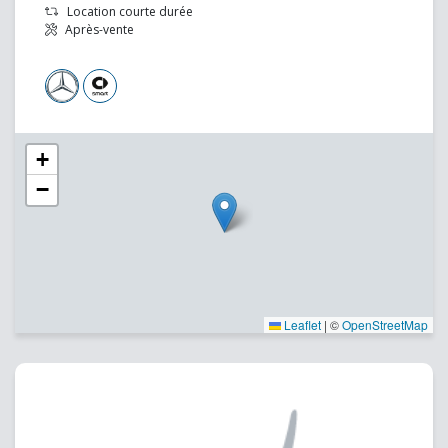
Location courte durée
Après-vente
+
−
Leaflet
|
©
OpenStreetMap