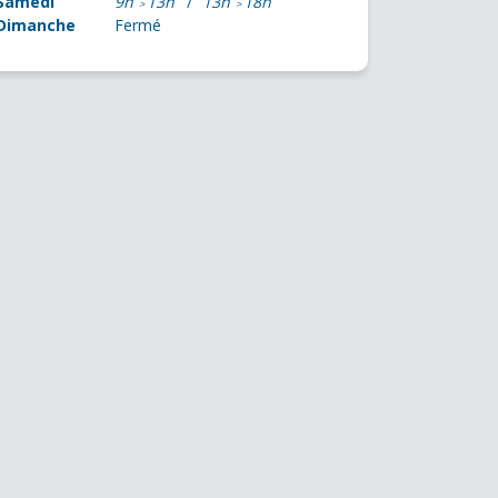
Samedi
9h
13h
13h
18h
Dimanche
Fermé