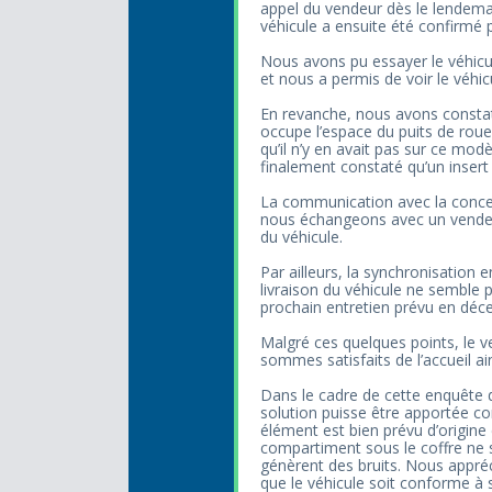
appel du vendeur dès le lendemain 
véhicule a ensuite été confirmé
Nous avons pu essayer le véhicule
et nous a permis de voir le véhi
En revanche, nous avons constaté
occupe l’espace du puits de roue
qu’il n’y en avait pas sur ce mod
finalement constaté qu’un insert
La communication avec la conce
nous échangeons avec un vendeur d
du véhicule.
Par ailleurs, la synchronisation e
livraison du véhicule ne semble p
prochain entretien prévu en décem
Malgré ces quelques points, le v
sommes satisfaits de l’accueil ai
Dans le cadre de cette enquête d
solution puisse être apportée c
élément est bien prévu d’origine
compartiment sous le coffre ne 
génèrent des bruits. Nous appréc
que le véhicule soit conforme à 