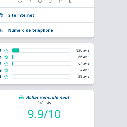
Site internet
Numéro de téléphone
5
830 avis
4
86 avis
3
67 avis
2
14 avis
1
38 avis
Achat véhicule neuf
343 avis
9.9/10