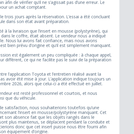
afin de vérifier qu’il ne s’agissait pas d’une erreur. Le
 pour un achat comptant.
 trois jours après la réservation. L’essai a été concluant
cule dans son état avant préparation.
 à la livraison que l’insert en mousse (polystyrène), qui
 dans le coffre, était absent. Le vendeur nous a indiqué
èle. Nous lui avons fait confiance, mais nous avons
 est bien prévu d’origine et qu’il est simplement manquant.
ssion est également un peu compliquée : à chaque appel,
ifférent, ce qui ne facilite pas le suivi de la préparation
ntre l’application Toyota et l’entretien réalisé avant la
as avoir été mise à jour. L’application indique toujours un
bre 2026, alors que celui-ci a été effectué en juillet.
endeur est resté professionnel et courtois, et nous
nsi que du véhicule.
e satisfaction, nous souhaiterions toutefois qu’une
oncernant l’insert en mousse/polystyrène manquant. Cet
 et son absence fait que les objets rangés dans le
sont plus maintenus, se déplacent pendant la conduite et
ierions donc que cet insert puisse nous être fourni afin
son équipement d’origine.