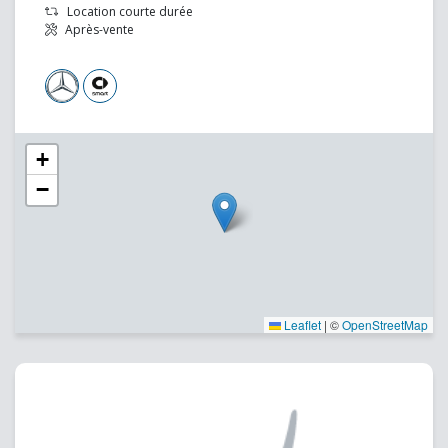
Location courte durée
Après-vente
+
−
Leaflet
|
©
OpenStreetMap