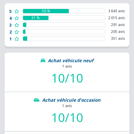
5
56 %
3 643 avis
4
31 %
2 015 avis
3
291 avis
2
205 avis
1
351 avis
Achat véhicule neuf
1 avis
10/10
Achat véhicule d'occasion
1 avis
10/10