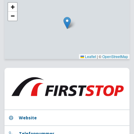
+
−
Leaflet
|
©
OpenStreetMap
Website
Telefonnummer