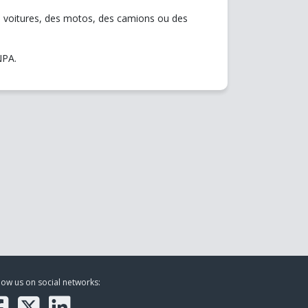
s voitures, des motos, des camions ou des
NPA.
low us on social networks: