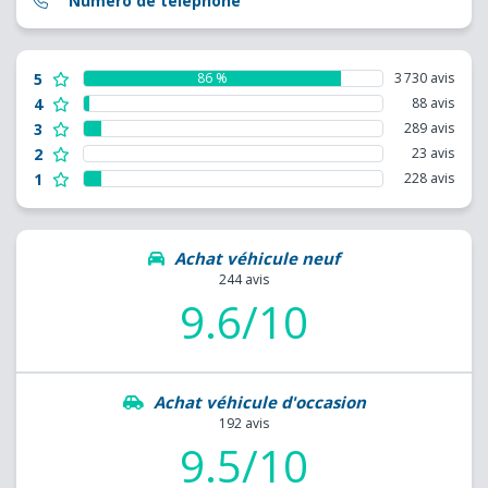
Numéro de téléphone
5
86 %
3 730 avis
4
88 avis
3
289 avis
2
23 avis
1
228 avis
Achat véhicule neuf
244 avis
9.6/10
Achat véhicule d'occasion
192 avis
9.5/10