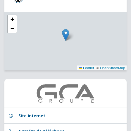
+
−
Leaflet
|
©
OpenStreetMap
Site internet