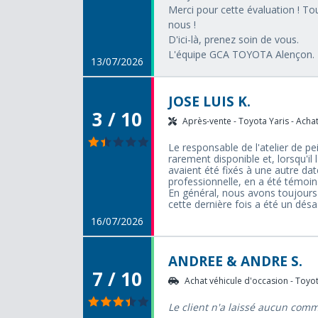
Merci pour cette évaluation ! To
nous !
D'ici-là, prenez soin de vous.
L'équipe GCA TOYOTA Alençon.
13/07/2026
JOSE LUIS K.
3 / 10
Après-vente - Toyota Yaris - Achat
Le responsable de l'atelier de p
rarement disponible et, lorsqu'il 
avaient été fixés à une autre date 
professionnelle, en a été témoin
En général, nous avons toujour
cette dernière fois a été un désa
16/07/2026
ANDREE & ANDRE S.
7 / 10
Achat véhicule d'occasion - Toyota
Le client n'a laissé aucun com