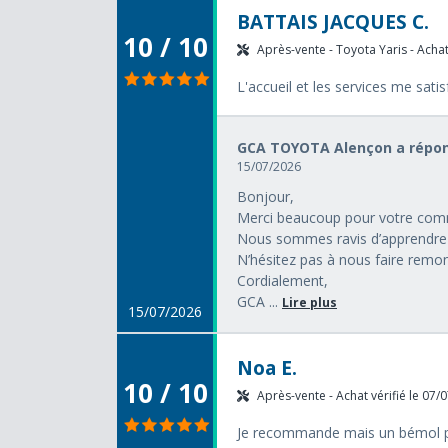
BATTAIS JACQUES C.
10 / 10
Après-vente - Toyota Yaris - Achat
L'accueil et les services me satis
GCA TOYOTA Alençon a répon
15/07/2026
Bonjour,
Merci beaucoup pour votre comm
Nous sommes ravis d’apprendre 
N’hésitez pas à nous faire remon
Cordialement,
GCA ...
Lire plus
15/07/2026
Noa E.
10 / 10
Après-vente - Achat vérifié le 07/
Je recommande mais un bémol pou