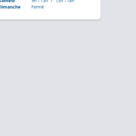
Samedi
9h
13h
13h
18h
Dimanche
Fermé