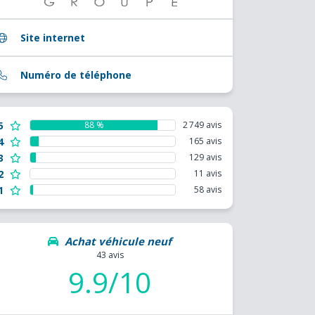
Site internet
Numéro de téléphone
5
88 %
2 749 avis
4
165 avis
3
129 avis
2
11 avis
1
58 avis
Achat véhicule neuf
43 avis
9.9/10