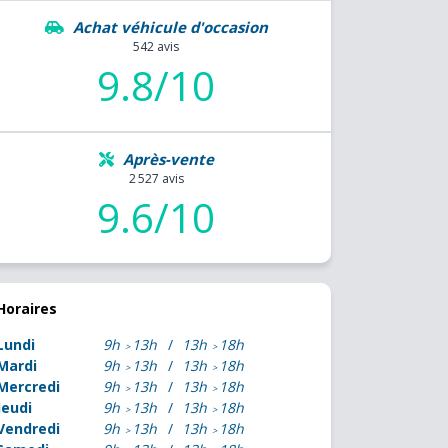
Achat véhicule d'occasion
542 avis
9.8/10
Après-vente
2 527 avis
9.6/10
Horaires
Lundi
9h
13h
13h
18h
Mardi
9h
13h
13h
18h
Mercredi
9h
13h
13h
18h
Jeudi
9h
13h
13h
18h
Vendredi
9h
13h
13h
18h