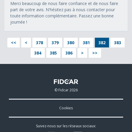
Merci beaucoup de nous faire confiance et de nous faire
part de votre avis. N'hésitez pas à nous contacter pour
toute information complémentaire. Passez une bonne
journée !
<<
<
378
379
380
381
382
383
384
385
386
>
>>
© Fidcar 2026
Cookies
Suivez-nous sur les réseaux sociaux: