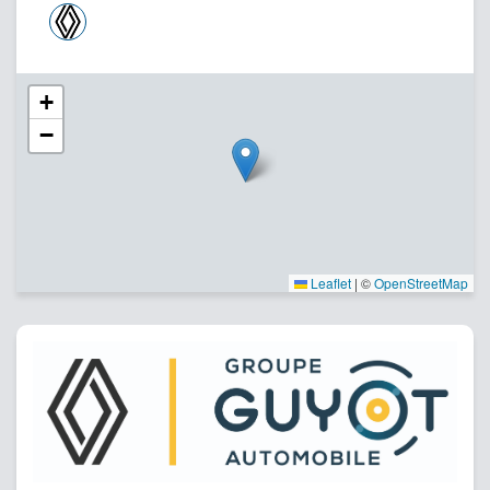
+
−
Leaflet
|
©
OpenStreetMap