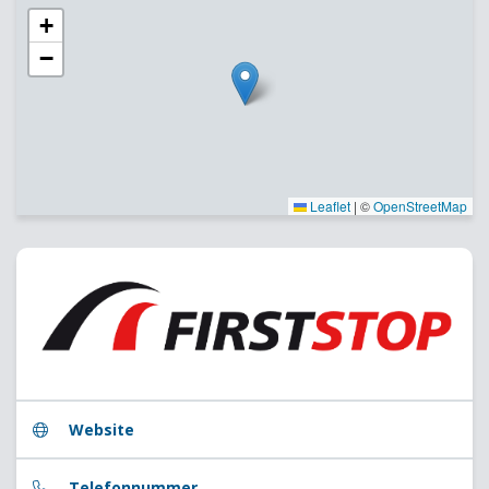
+
−
Leaflet
|
©
OpenStreetMap
Website
Telefonnummer