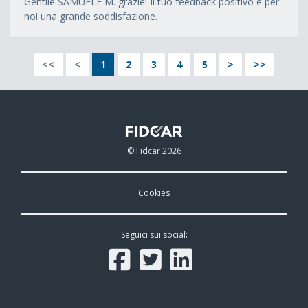
Gentile SAMUELE M. grazie! Il tuo feedback positivo è per
noi una grande soddisfazione.
<<
<
1
2
3
4
5
>
>>
© Fidcar 2026
Cookies
Seguici sui social: