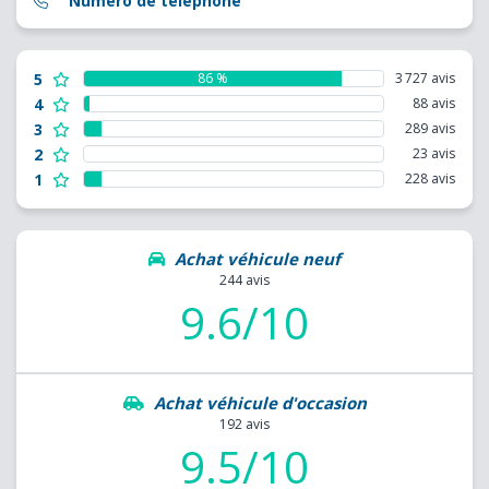
Numéro de téléphone
5
86 %
3 727 avis
4
88 avis
3
289 avis
2
23 avis
1
228 avis
Achat véhicule neuf
244 avis
9.6/10
Achat véhicule d'occasion
192 avis
9.5/10