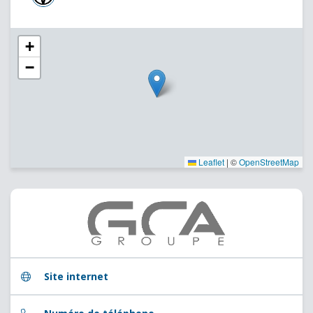
+
−
Leaflet
|
©
OpenStreetMap
Site internet