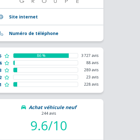
Site internet
Numéro de téléphone
5
86 %
3 727 avis
4
88 avis
3
289 avis
2
23 avis
1
228 avis
Achat véhicule neuf
244 avis
9.6/10