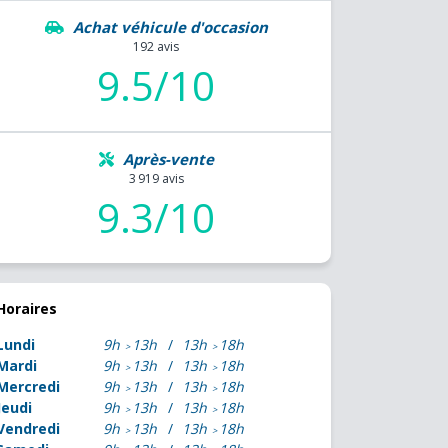
Achat véhicule d'occasion
192 avis
9.5/10
Après-vente
3 919 avis
9.3/10
Horaires
Lundi
9h
13h
13h
18h
Mardi
9h
13h
13h
18h
Mercredi
9h
13h
13h
18h
Jeudi
9h
13h
13h
18h
Vendredi
9h
13h
13h
18h