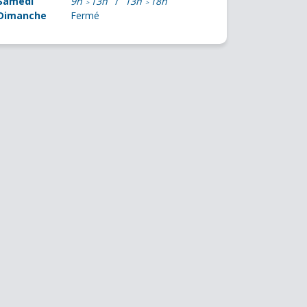
Samedi
9h
13h
13h
18h
Dimanche
Fermé