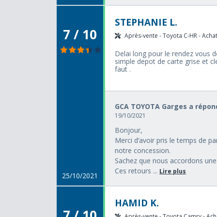
STEPHANIE L.
7 / 10
Après-vente - Toyota C-HR - Achat 
Delai long pour le rendez vous de
simple depot de carte grise et cle
faut .
GCA TOYOTA Garges a répond
19/10/2021
Bonjour,
Merci d’avoir pris le temps de p
notre concession.
Sachez que nous accordons une t
Ces retours ...
Lire plus
25/10/2021
HAMID K.
7 / 10
Après-vente - Toyota Camry - Acha