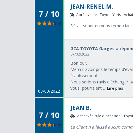
JEAN-RENEL M.
7 / 10
Après-vente - Toyota Yaris - Achat
S’était super en vous remerciant.
GCA TOYOTA Garges a répond
07/02/2022
Bonjour,
Merci d’avoir pris le temps d'év
établissement.
Nous serions ravis d'échanger av
vous, pourraient ...
Lire plus
03/03/2022
JEAN B.
7 / 10
Achat véhicule d'occasion - Toyota
Le client n'a laissé aucun com