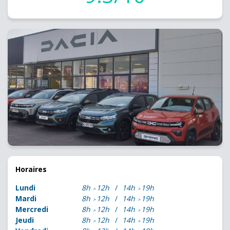
Horaires
Lundi
8h
12h
14h
19h
Mardi
8h
12h
14h
19h
Mercredi
8h
12h
14h
19h
Jeudi
8h
12h
14h
19h