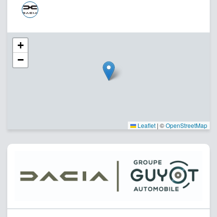
+
−
Leaflet
|
©
OpenStreetMap