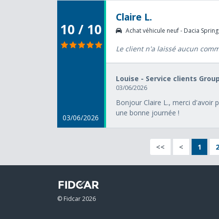
Claire L.
10 / 10
Achat véhicule neuf - Dacia Spring 
Le client n'a laissé aucun com
Louise - Service clients Grou
03/06/2026
Bonjour Claire L., merci d'avoir
une bonne journée !
03/06/2026
<<
<
1
© Fidcar 2026