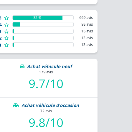
5
82 %
669 avis
4
98 avis
3
18 avis
2
13 avis
1
13 avis
Achat véhicule neuf
179 avis
9.7/10
Achat véhicule d'occasion
72 avis
9.8/10