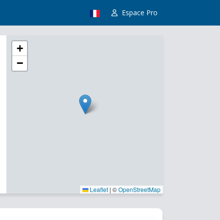
Espace Pro
+
−
Leaflet
|
©
OpenStreetMap