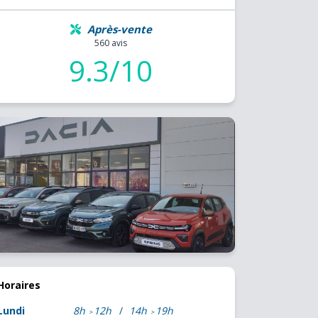
Après-vente
560 avis
9.3/10
Horaires
Lundi
8h
12h
14h
19h