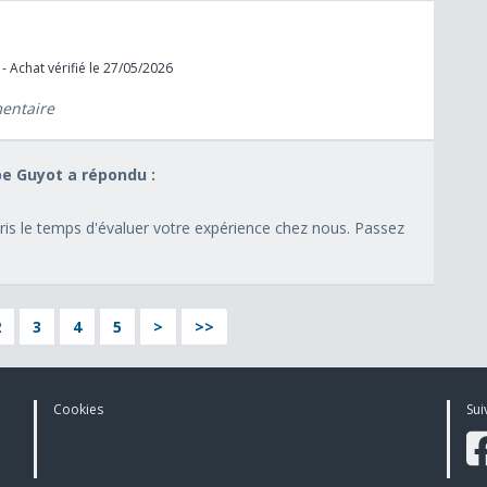
- Achat vérifié le 27/05/2026
mentaire
pe Guyot a répondu :
 pris le temps d'évaluer votre expérience chez nous. Passez
2
3
4
5
>
>>
Cookies
Sui