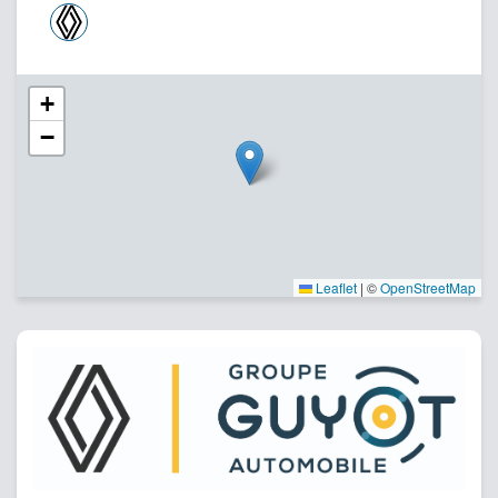
+
−
Leaflet
|
©
OpenStreetMap