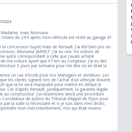
07/2024
s Madame, mais Monsieur.
et moins de 24 h après mon véhicule est resté au garage 41
 la concession Guyot mais de Renault. J'ai été bien pris en
ncession, Monsieur JARRET. J'ai eu une 1re voiture de
ne autre correspondant à celle que j'avais acheté
n de ma voiture ayant que 67 km au compteur. J'ai eu des
irecteur 5 jours par semaine pour me dire où en était la
ienne un cas d'école pour vos Managers et vendeurs. Les
ue les clients signent lors de l'achat d'un véhicule doivent
 fort que la loi sera manipulée pour mettre en défaut le
ive. Car d'après Renault, juridiquement, la garantie légale
le au constructeur. J'ai néanmoins lancé une procédure
le Conciliateur de Justice du Tribunal d’Appel de Dijon pour
 par la suite si nécessaire et si je suis dans mes droits.
omprendre mon mécontentement, moi qui était revenu