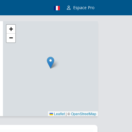
Espace Pro
+
−
Leaflet
|
©
OpenStreetMap