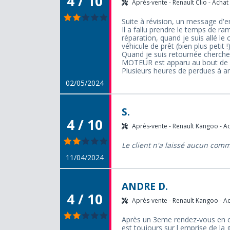
4 / 10
Après-vente - Renault Clio - Achat 
Suite à révision, un message d'e
Il a fallu prendre le temps de ra
réparation, quand je suis allé le
véhicule de prêt (bien plus petit !)
Quand je suis retournée cherche
MOTEUR est apparu au bout de 15
Plusieurs heures de perdues à a
02/05/2024
S.
4 / 10
Après-vente - Renault Kangoo - Ac
Le client n'a laissé aucun com
11/04/2024
ANDRE D.
4 / 10
Après-vente - Renault Kangoo - Ac
Après un 3eme rendez-vous en co
est toujours sur l emprise de la g