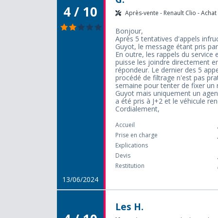
4 / 10
Après-vente - Renault Clio - Achat 
Bonjour,
Après 5 tentatives d'appels infr
Guyot, le message étant pris par 
En outre, les rappels du service
puisse les joindre directement e
répondeur. Le dernier des 5 appel
procédé de filtrage n'est pas p
semaine pour tenter de fixer un 
Guyot mais uniquement un agent r
a été pris à J+2 et le véhicule r
Cordialement,
Accueil
Prise en charge
Explications
Devis
Restitution
13/06/2024
Les H.