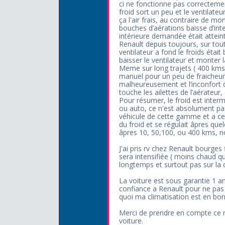
ci ne fonctionne pas correctemen
froid sort un peu et le ventilateur
ça l'air frais, au contraire de mon
bouches d’aérations baisse d’in
intérieure demandée était atteint
Renault depuis toujours, sur tout
ventilateur a fond le froids éta
baisser le ventilateur et monter 
Meme sur long trajets ( 400 kms )
manuel pour un peu de fraicheur a
malheureusement et l’inconfort qui
touche les ailettes de l’aérateur,
Pour résumer, le froid est inter
ou auto, ce n'est absolument pas
véhicule de cette gamme et a ce 
du froid et se régulait âpres qu
âpres 10, 50,100, ou 400 kms, n
J'ai pris rv chez Renault bourges
sera intensifiée ( moins chaud q
longtemps et surtout pas sur la 
La voiture est sous garantie 1 ans
confiance a Renault pour ne pa
quoi ma climatisation est en bon
Merci de prendre en compte ce m
voiture.