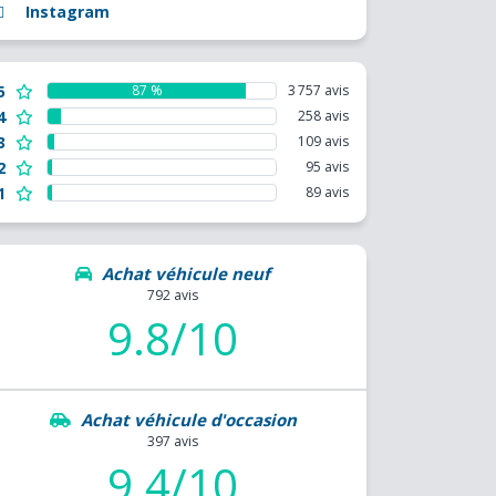
Instagram
5
87 %
3 757 avis
4
258 avis
3
109 avis
2
95 avis
1
89 avis
Achat véhicule neuf
792 avis
9.8/10
Achat véhicule d'occasion
397 avis
9.4/10