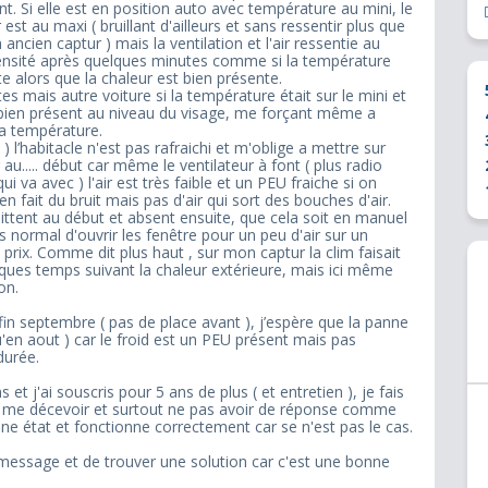
t. Si elle est en position auto avec température au mini, le
 est au maxi ( bruillant d'ailleurs et sans ressentir plus que
 ancien captur ) mais la ventilation et l'air ressentie au
tensité après quelques minutes comme si la température
e alors que la chaleur est bien présente.
es mais autre voiture si la température était sur le mini et
it bien présent au niveau du visage, me forçant même a
la température.
 l’habitacle n'est pas rafraichi et m'oblige a mettre sur
u..... début car même le ventilateur à font ( plus radio
 va avec ) l'air est très faible et un PEU fraiche si on
 en fait du bruit mais pas d'air qui sort des bouches d'air.
mittent au début et absent ensuite, que cela soit en manuel
 normal d'ouvrir les fenêtre pour un peu d'air sur un
prix. Comme dit plus haut , sur mon captur la clim faisait
elques temps suivant la chaleur extérieure, mais ici même
on.
 fin septembre ( pas de place avant ), j’espère que la panne
u'en aout ) car le froid est un PEU présent mais pas
durée.
 et j'ai souscris pour 5 ans de plus ( et entretien ), je fais
s me décevoir et surtout ne pas avoir de réponse comme
ne état et fonctionne correctement car se n'est pas le cas.
essage et de trouver une solution car c'est une bonne