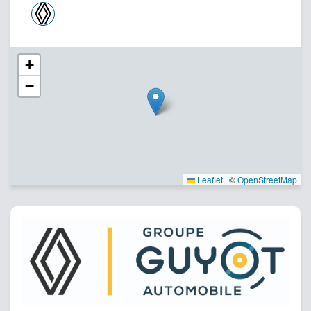
+
−
Leaflet
|
©
OpenStreetMap