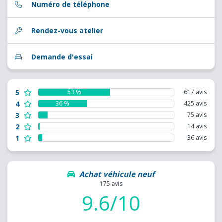
Numéro de téléphone
Rendez-vous atelier
Demande d'essai
5
53 %
617 avis
4
36 %
425 avis
3
75 avis
2
14 avis
1
36 avis
Achat véhicule neuf
175 avis
9.6/10