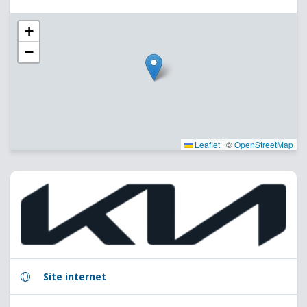
+
−
Leaflet
|
©
OpenStreetMap
Site internet