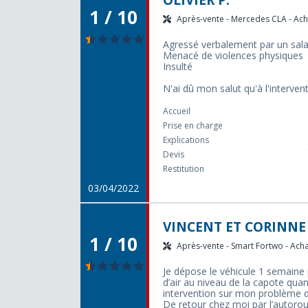
OLIVIER P.
1 / 10
Après-vente - Mercedes CLA - Acha
Agressé verbalement par un sala
Menacé de violences physiques
Insulté
N'ai dû mon salut qu'à l'interven
Accueil
Prise en charge
Explications
Devis
Restitution
03/04/2022
VINCENT ET CORINNE 
1 / 10
Après-vente - Smart Fortwo - Achat
Je dépose le véhicule 1 semaine
d’air au niveau de la capote qua
intervention sur mon problème d
De retour chez moi par l’autoro