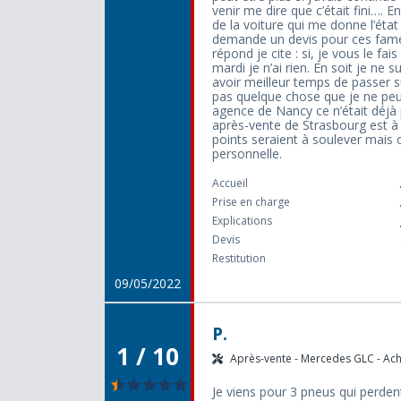
venir me dire que c’était fini…. E
de la voiture qui me donne l’état
demande un devis pour ces fame
répond je cite : si, je vous le f
mardi je n’ai rien. En soit je ne
avoir meilleur temps de passer su
pas quelque chose que je ne peux
agence de Nancy ce n’était déjà
après-vente de Strasbourg est à l
points seraient à soulever mais c
personnelle.
Accueil
Prise en charge
Explications
Devis
Restitution
09/05/2022
P.
1 / 10
Après-vente - Mercedes GLC - Acha
Je viens pour 3 pneus qui perdent