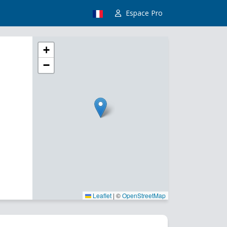
Espace Pro
+
−
Leaflet
|
©
OpenStreetMap