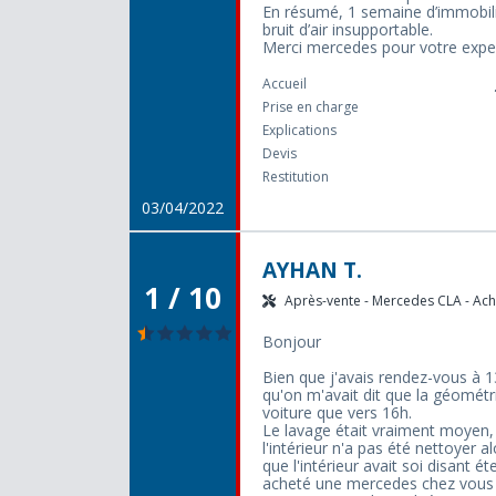
En résumé, 1 semaine d’immobili
bruit d’air insupportable.
Merci mercedes pour votre exper
Accueil
Prise en charge
Explications
Devis
Restitution
03/04/2022
AYHAN T.
1 / 10
Après-vente - Mercedes CLA - Acha
Bonjour
Bien que j'avais rendez-vous à 13
qu'on m'avait dit que la géométr
voiture que vers 16h.
Le lavage était vraiment moyen, j
l'intérieur n'a pas été nettoyer 
que l'intérieur avait soi disant é
acheté une mercedes chez vous et 