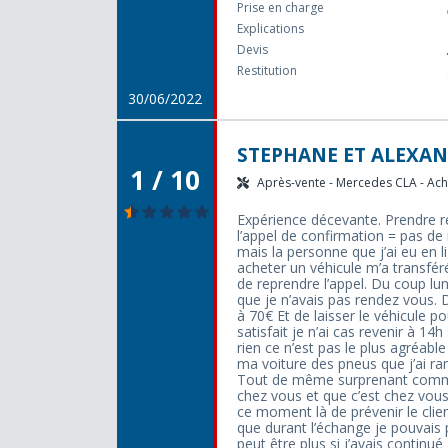
Prise en charge
Explications
Devis
Restitution
30/06/2022
STEPHANE ET ALEXAN
1 / 10
Après-vente - Mercedes CLA - Acha
Expérience décevante. Prendre re
l’appel de confirmation = pas de
mais la personne que j’ai eu en
acheter un véhicule m’a transfér
de reprendre l’appel. Du coup lun
que je n’avais pas rendez vous.
à 70€ Et de laisser le véhicule 
satisfait je n’ai cas revenir à 14
rien ce n’est pas le plus agréabl
ma voiture des pneus que j’ai ram
Tout de même surprenant comme s
chez vous et que c’est chez vous 
ce moment là de prévenir le clie
que durant l’échange je pouvais p
peut être plus si j’avais continu