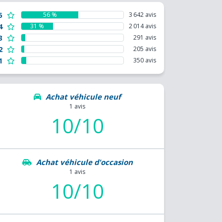
5
56 %
3 642 avis
4
31 %
2 014 avis
3
291 avis
2
205 avis
1
350 avis
Achat véhicule neuf
1 avis
10/10
Achat véhicule d'occasion
1 avis
10/10