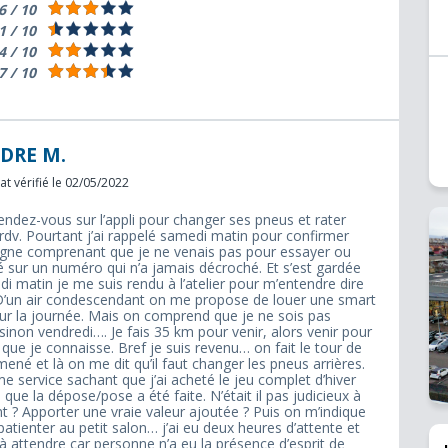
6 / 10
1 / 10
4 / 10
7 / 10
DRE M.
t vérifié le 02/05/2022
ndez-vous sur l’appli pour changer ses pneus et rater
 rdv. Pourtant j’ai rappelé samedi matin pour confirmer
 ligne comprenant que je ne venais pas pour essayer ou
é sur un numéro qui n’a jamais décroché. Et s’est gardée
di matin je me suis rendu à l’atelier pour m’entendre dire
 D’un air condescendant on me propose de louer une smart
pour la journée. Mais on comprend que je ne sois pas
h sinon vendredi…. Je fais 35 km pour venir, alors venir pour
e que je connaisse. Bref je suis revenu… on fait le tour de
ené et là on me dit qu’il faut changer les pneus arrières.
ervice sachant que j’ai acheté le jeu complet d’hiver
que la dépose/pose a été faite. N’était il pas judicieux à
nt ? Apporter une vraie valeur ajoutée ? Puis on m’indique
atienter au petit salon… j’ai eu deux heures d’attente et
é à attendre car personne n’a eu la présence d’esprit de