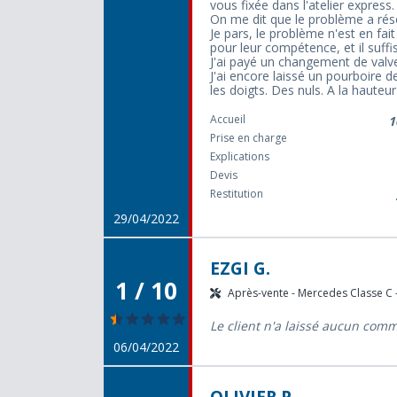
vous fixée dans l'atelier express.
On me dit que le problème a réso
Je pars, le problème n'est en fai
pour leur compétence, et il suffis
J'ai payé un changement de valv
J'ai encore laissé un pourboire
les doigts. Des nuls. A la hauteu
Accueil
1
Prise en charge
Explications
Devis
Restitution
29/04/2022
EZGI G.
1 / 10
Après-vente - Mercedes Classe C -
Le client n'a laissé aucun com
06/04/2022