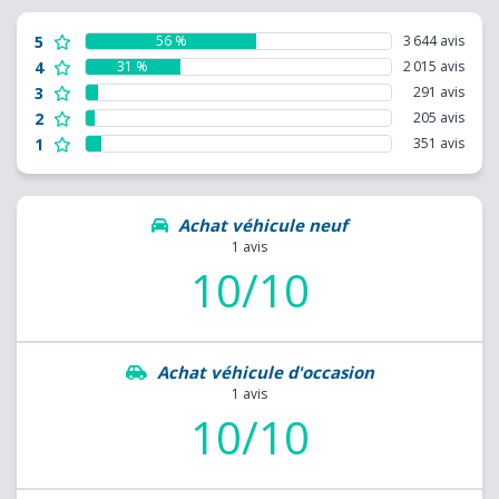
5
56 %
3 644 avis
4
31 %
2 015 avis
3
291 avis
2
205 avis
1
351 avis
Achat véhicule neuf
1 avis
10/10
Achat véhicule d'occasion
1 avis
10/10