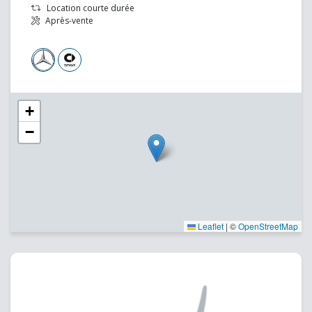
Location courte durée
Après-vente
+
−
Leaflet
|
©
OpenStreetMap