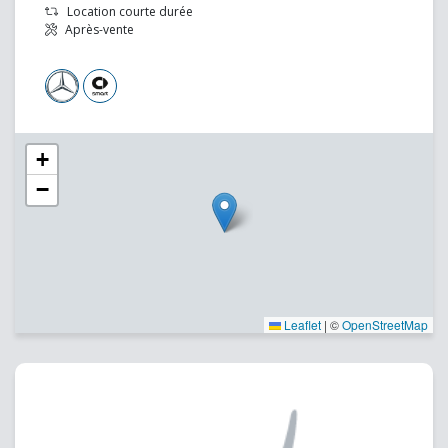
Location courte durée
Après-vente
+
−
Leaflet
|
©
OpenStreetMap