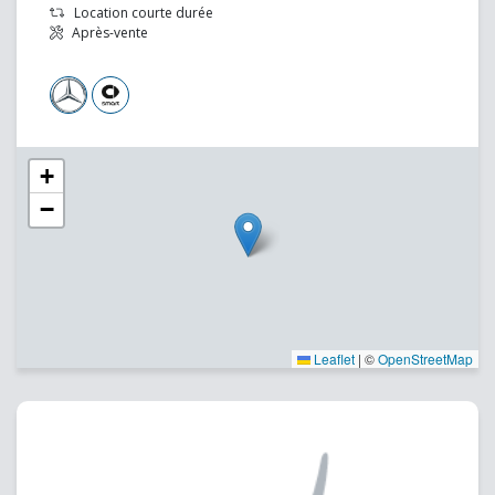
Location courte durée
Après-vente
+
−
Leaflet
|
©
OpenStreetMap