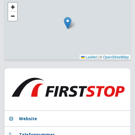
+
−
Leaflet
|
©
OpenStreetMap
Website
Telefonnummer