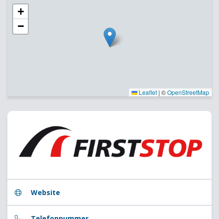
+
−
Leaflet
|
©
OpenStreetMap
Website
Telefonnummer