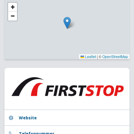
+
−
Leaflet
|
©
OpenStreetMap
Website
Telefonnummer